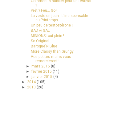
Comment s'habiller pour un festival
?
Prêt ? Feu... Go !
La veste en jean : L'indispensable
du Printemps
Un peu de testostérone !
BAD ღ GAL
MINIONS tout plein !
So Original
Baroque'N Blue
More Classy than Grungy
Vos petites mains vous
remercieront !
►
mars 2015
(8)
►
février 2015
(11)
►
janvier 2015
(4)
►
2014
(105)
►
2013
(26)