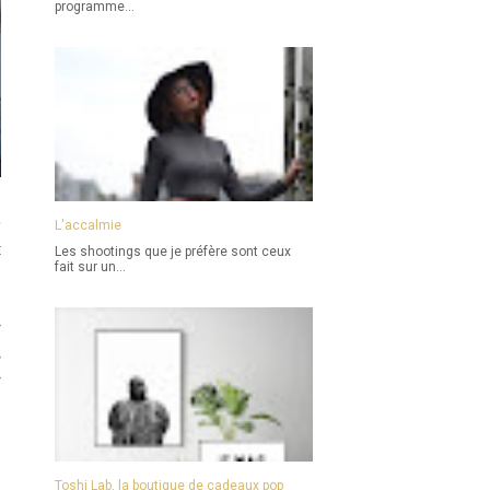
programme...
e
L'accalmie
t
Les shootings que je préfère sont ceux
fait sur un...
r
s
r
,
Toshi Lab, la boutique de cadeaux pop