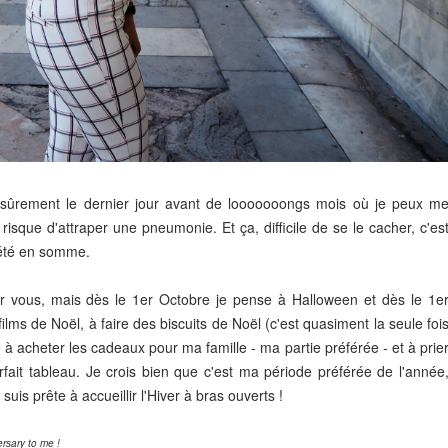
est sûrement le dernier jour avant de looooooongs mois où je peux m
risque d'attraper une pneumonie. Et ça, difficile de
se le cacher, c'es
'été en somme.
ur vous, mais dès le 1er Octobre je pense à Halloween et dès le 1e
ms de Noël, à faire des biscuits de Noël (c'est quasiment la seule foi
s), à acheter les cadeaux pour ma famille - ma partie préférée - et à prie
fait tableau. Je crois bien que c'est ma période préférée de l'année
suis prête à accueillir l'Hiver à bras ouverts !
rsary to me !