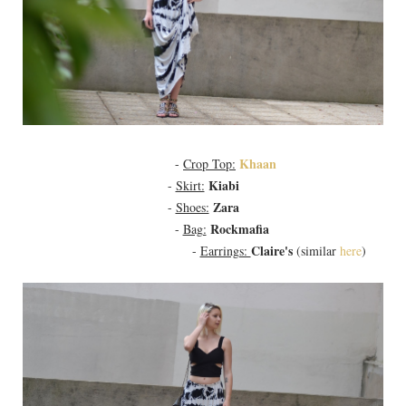
Khaan
-
Crop Top:
Kiabi
-
Skirt:
Zara
-
Shoes:
Rockmafia
-
Bag:
Claire's
-
Earrings:
(similar
here
)