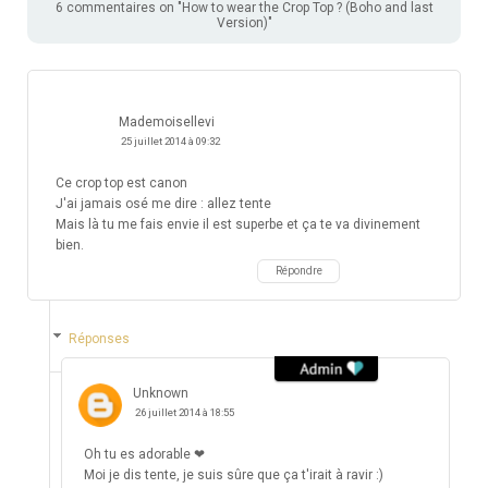
6 commentaires on "How to wear the Crop Top ? (Boho and last
Version)"
Mademoisellevi
25 juillet 2014 à 09:32
Ce crop top est canon
J'ai jamais osé me dire : allez tente
Mais là tu me fais envie il est superbe et ça te va divinement
bien.
Répondre
Réponses
Unknown
26 juillet 2014 à 18:55
Oh tu es adorable ❤
Moi je dis tente, je suis sûre que ça t'irait à ravir :)