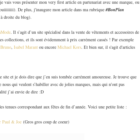
e vais vous présenter mon very first article en partenariat avec une marque, ou
h ouiiiiiiii). De plus, j'inaugure mon article dans ma rubrique
#BonPlan
 à droite du blog).
aMode
. Il s’agit d’un site spécialisé dans la vente de vêtements et accessoires de
es collections, et ils sont évidemment à prix carrément cassés ! Par exemple
 Bruno
,
Isabel Marant
ou encore
Michael Kors
. Et bien sur, il s'agit d'articles
 site et je dois dire que j’en suis tombée carrément amoureuse. Je trouve que
e nous qui veulent s’habiller avec de jolies marques, mais qui n'ont pas
lité j’ai envie de dire :D
es tenues correspondant aux fêtes de fin d’année. Voici une petite liste :
r Paul & Joe
(Gros gros coup de coeur)