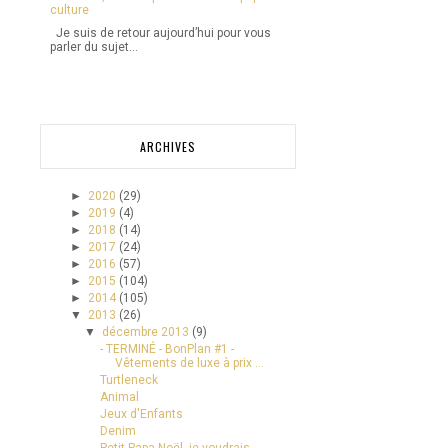
culture
Je suis de retour aujourd’hui pour vous
parler du sujet...
ARCHIVES
►
2020
(29)
►
2019
(4)
►
2018
(14)
►
2017
(24)
►
2016
(57)
►
2015
(104)
►
2014
(105)
▼
2013
(26)
▼
décembre 2013
(9)
- TERMINÉ - BonPlan #1 -
Vêtements de luxe à prix ...
Turtleneck
Animal
Jeux d'Enfants
Denim