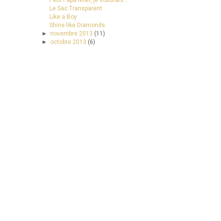
Petit Papa Noël, je voudrais...
Le Sac Transparent
Like a Boy
Shine like Diamonds
►
novembre 2013
(11)
►
octobre 2013
(6)